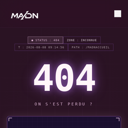
● STATUS : 404
ZONE : INCONNUE
T :
2026-08-08 09:14:56
PATH :
/MADNACCUEIL
404
ON S'EST PERDU ?