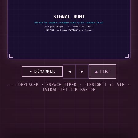
◄
►
▲ FIRE
►
DÉMARRER
← → DÉPLACER · ESPACE TIRER · [INSIGHT] +1 VIE ·
[VIRALITÉ] TIR RAPIDE